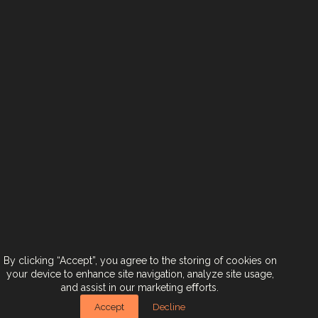
< Back To Brands
Next Brand >
צרו קשר
הצטרפו אלינו
תנאי שימוש באתר
הצהרת נגישות
By clicking “Accept”, you agree to the storing of cookies on
your device to enhance site navigation, analyze site usage,
and assist in our marketing eﬀorts.
אזהרה: צריכה מופרזת של אלכוהול מסכנת חיים ומזיקה לבריאות!
Designed by
CRAFT
. Developed by
EX
.
Accept
Decline
Copyright © 2024. All rights reserved.