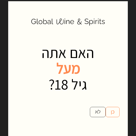
אומנות קצירת האגבה ביד. מקצוע זה עובר מדור לדור, במשך עשרות
שנים אל חימדור יוצקת את אותה תשוקה ומסירות להכנת כל טיפת
טקילה. שם המותג נבחר כמחווה והערכה למסירותם של החימדורים.
האם אתה
מעל
גיל 18?
כן
לא