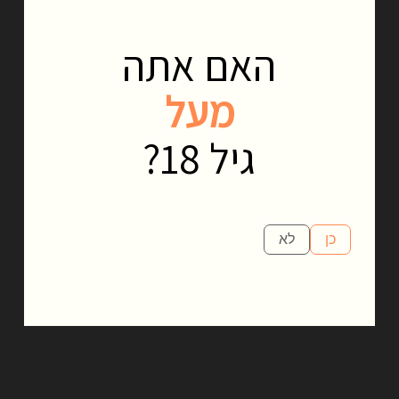
האם אתה
מעל
גיל 18?
כן
לא
Beyond Tradition
איילזה ביי הוא וויסקי שמתפתח ללא הרף ושונה מכל דבר שנוצר עד