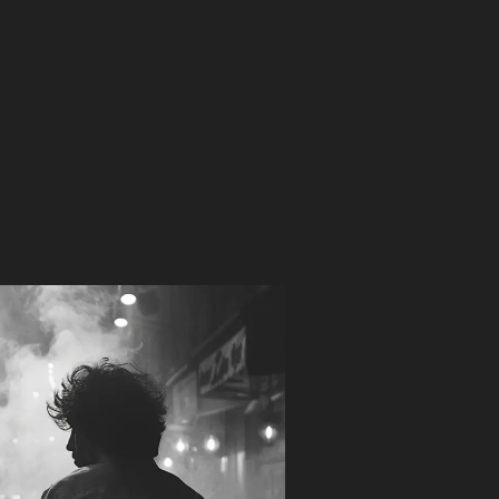
UR WHISKY.
YOUR WAY.
נייקד מאלט הוא בלנדד מאלט סקוטי שובר מוסכמות – כ
שתשתו אותו באופן מסורתי, אלא מזמין אתכם ליהנות מ
קליל בגישה, עמוק בטעמים, נגיש גם לאוהבי וויסקי ותיקי
את צעדיו הראשונים בעולם המאלט.