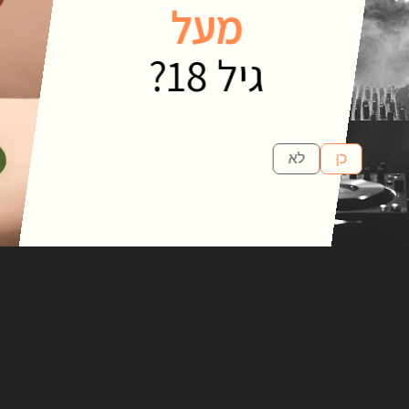
 BEFORE.
מעל
גיל 18?
G AFTER.
נייקד מאלט מאופיין בפרופיל טעמים שנוצר מת
מאלטים מובחרים וחביות איכותיות. בלנדד מ
כן
לא
של וניל, פירותיות נעימה וניחוח חמאה עדין, ה
TTER