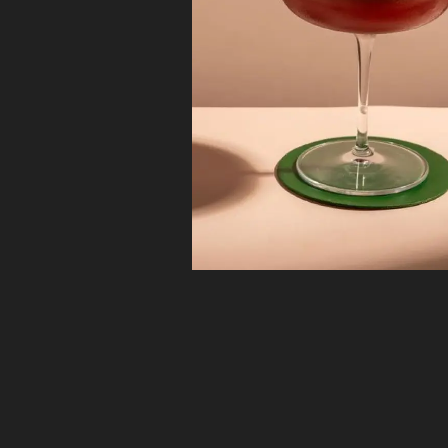
NOTHING
EVERYTHIN
וך מחשבה על איזון, הרמוניה ושילוב קפדני של סינגל
אלט וויסקי המתאפיין במתיקות טבעית ונעימה, שכבות
ודות ליישון נוסף בחביות שרי במילוי ראשון.
TASTES BE