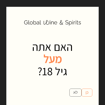
So Special
הייחוד של מדמואזל טמון בשילוב בין זני ענבים ים־תיכוניים כמו
גראנש, סינסאו וורמנטינו לבין סגנון ייצור שמדגיש רעננות, איזון
ואלגנטיות. אלו יינות שמציעים פרופיל טעמים נעים, חי ומלא אופי,
עם התאמה מושלמת לאירוח, ארוחות קלילות או ערב נינוח עם
חברים. הסדרה מצליחה לשלב איכות גבוהה עם קלילות מזמינה, כך
שכל בקבוק מרגיש חגיגי אבל לא מתאמץ. בדיוק מה שיין טוב אמור
לעשות.
האם אתה
מעל
גיל 18?
כן
לא